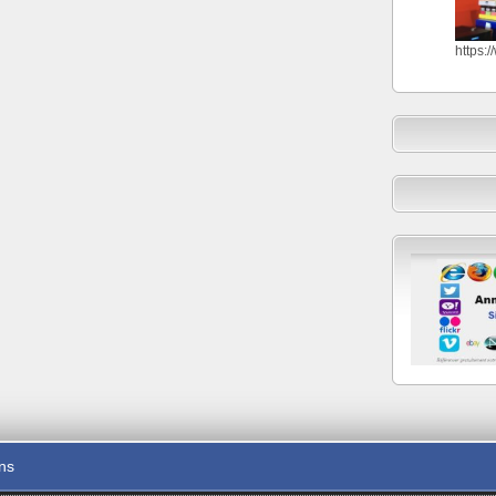
https:
ons