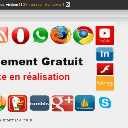
nue,
visiteur !
[
S'enregistrer
|
Connexion
]