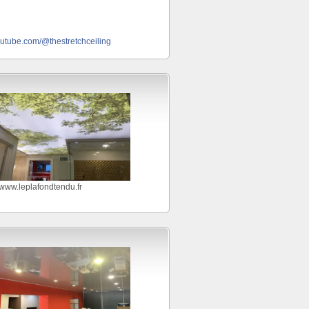
outube.com/@thestretchceiling
//www.leplafondtendu.fr