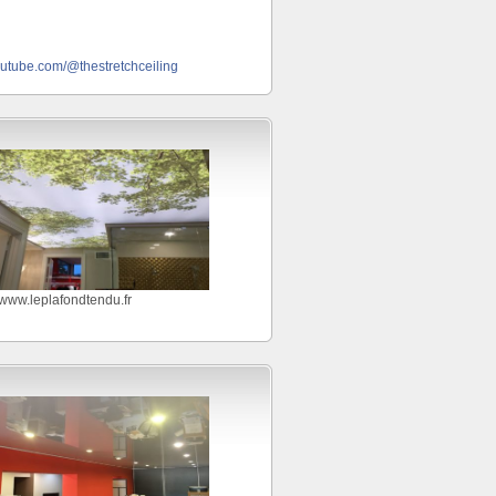
outube.com/@thestretchceiling
//www.leplafondtendu.fr