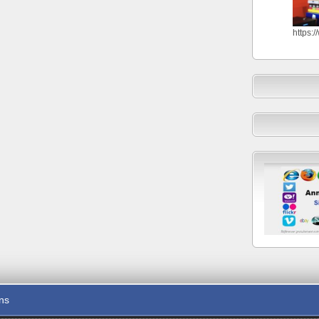
https:
ons