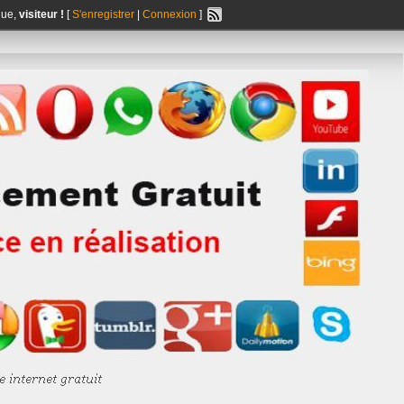
nue,
visiteur !
[
S'enregistrer
|
Connexion
]