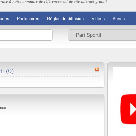
grâce à notre annuaire de référencement de site internet gratuit
ories
Partenaires
Règles de diffusion
Vidéos
Bonus
f (0)
nce.