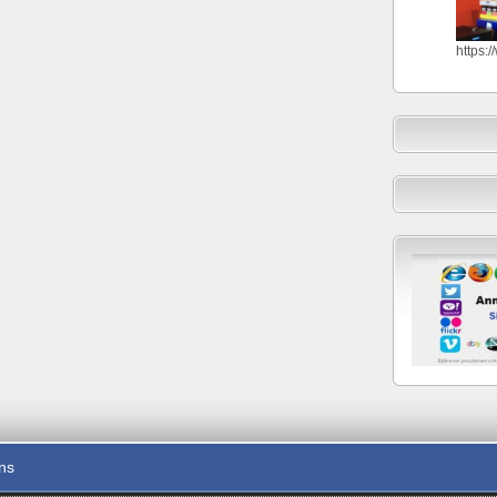
https:
ons