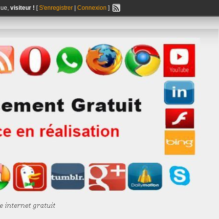
nue,
visiteur !
[
S'enregistrer
|
Connexion
]