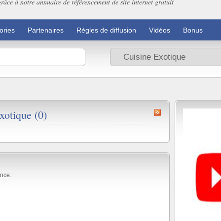
grâce à notre annuaire de référencement de site internet gratuit
ories
Partenaires
Règles de diffusion
Vidéos
Bonus
otique (0)
nce.