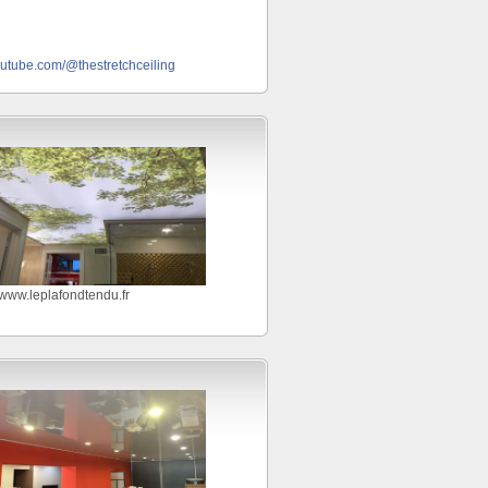
outube.com/@thestretchceiling
//www.leplafondtendu.fr