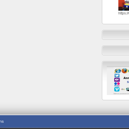
https:
ons