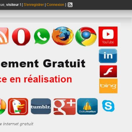
nue,
visiteur !
[
S'enregistrer
|
Connexion
]