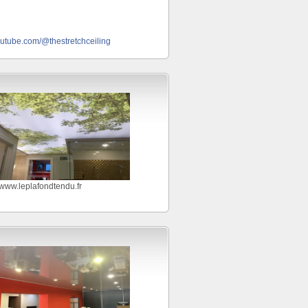
outube.com/@thestretchceiling
//www.leplafondtendu.fr