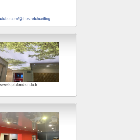
outube.com/@thestretchceiling
//www.leplafondtendu.fr