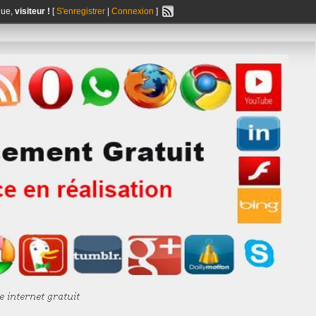
nue,
visiteur !
[
S'enregistrer
|
Connexion
]