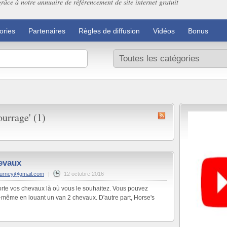
grâce à notre annuaire de référencement de site internet gratuit
ories
Partenaires
Règles de diffusion
Vidéos
Bonus
urrage' (1)
evaux
ourney@gmail.com
|
12 octobre 2016
orte vos chevaux là où vous le souhaitez. Vous pouvez
-même en louant un van 2 chevaux. D'autre part, Horse's