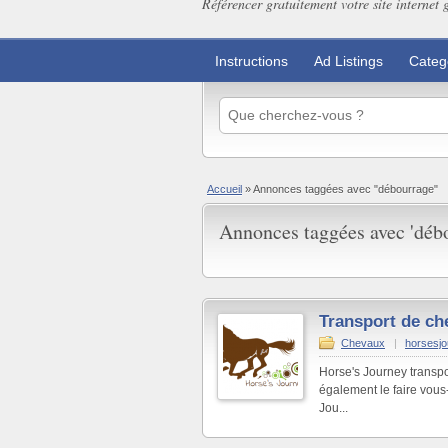
Référencer gratuitement votre site internet 
Instructions
Ad Listings
Categ
Accueil
»
Annonces taggées avec "débourrage"
Annonces taggées avec 'débo
Transport de ch
Chevaux
|
horsesj
Horse's Journey transp
également le faire vous
Jou...