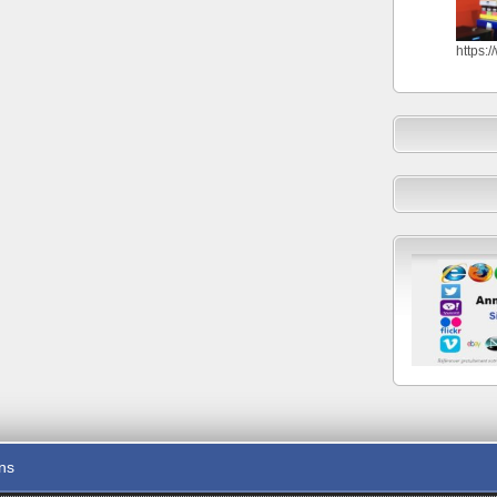
https:
ons