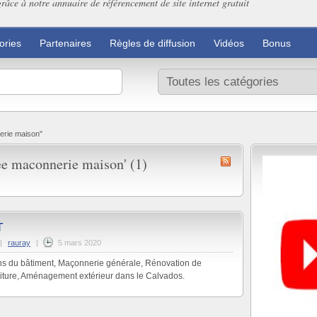
grâce à notre annuaire de référencement de site internet gratuit
ories
Partenaires
Règles de diffusion
Vidéos
Bonus
erie maison"
ee maconnerie maison' (1)
T
|
rauray
|
5 mars 2020
s du bâtiment, Maçonnerie générale, Rénovation de
oiture, Aménagement extérieur dans le Calvados.