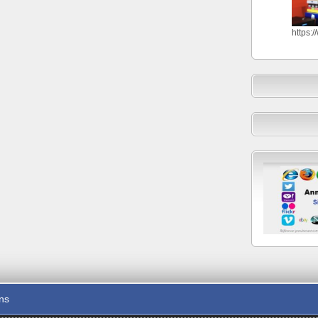
https:
ons