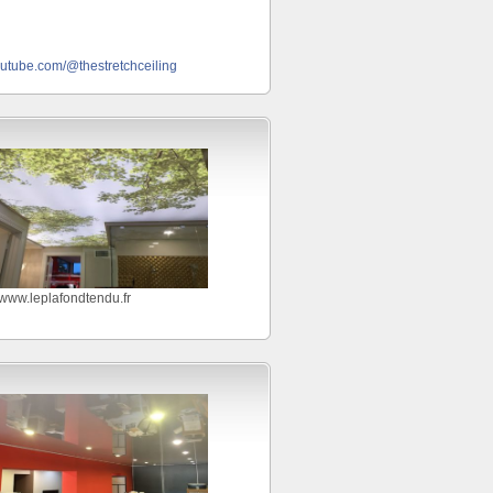
outube.com/@thestretchceiling
//www.leplafondtendu.fr