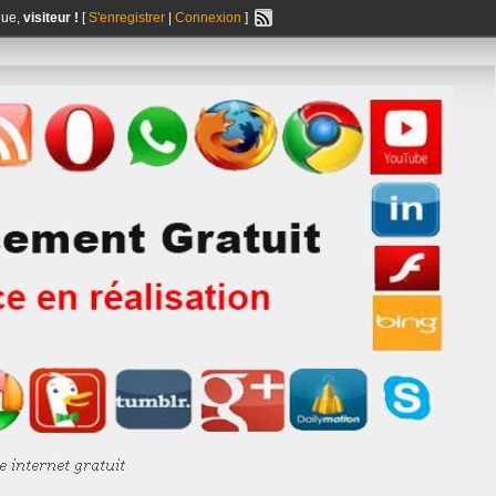
nue,
visiteur !
[
S'enregistrer
|
Connexion
]