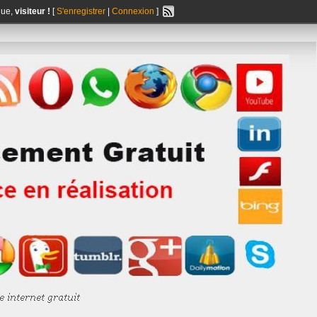
nue,
visiteur !
[
S'enregistrer
|
Connexion
]