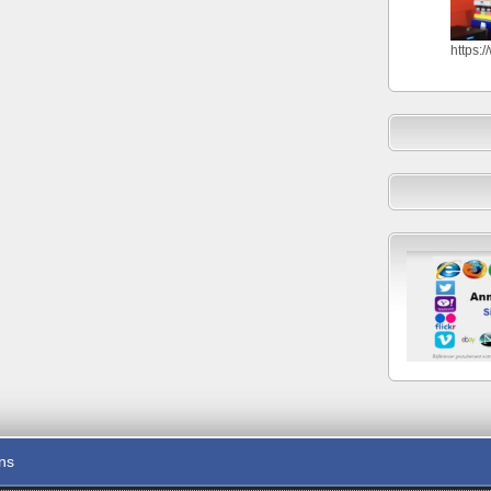
https:
ons