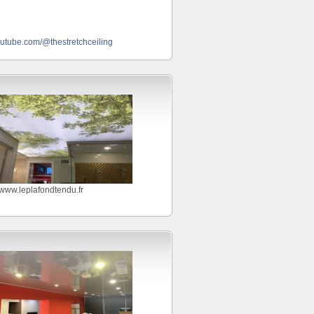
outube.com/@thestretchceiling
//www.leplafondtendu.fr