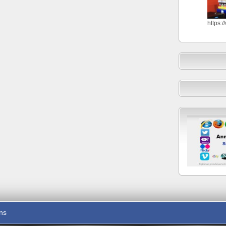
https:
ons