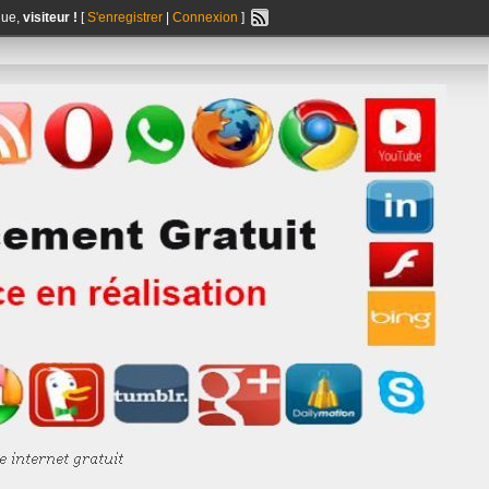
nue,
visiteur !
[
S'enregistrer
|
Connexion
]