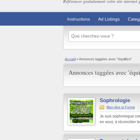
Référencer gratuitement votre site internet 
Instructions
Ad Listings
Categ
Accueil
»
Annonces taggées avec "équilibre"
Annonces taggées avec 'équil
Sophrologie
Bien-être et Forme
|
Je suis sophrologue certi
en vous, à réconcilier le