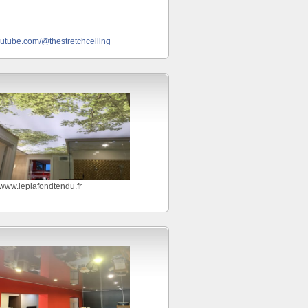
outube.com/@thestretchceiling
//www.leplafondtendu.fr