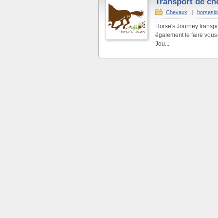
Transport de ch
Chevaux
|
horsesj
Horse's Journey transp
également le faire vous
Jou...