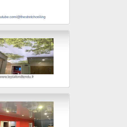
outube.com/@thestretchceiling
//www.leplafondtendu.fr