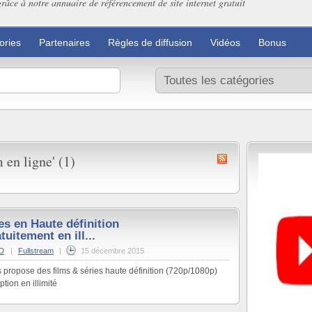
grâce à notre annuaire de référencement de site internet gratuit
ories
Partenaires
Règles de diffusion
Vidéos
Bonus
 en ligne' (1)
es en Haute définition
tuitement en ill...
3D
|
Fullstream
|
15 décembre 2015
ous propose des films & séries haute définition (720p/1080p)
tion en illimité