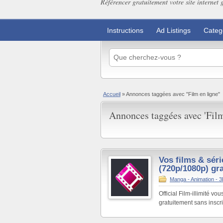
Référencer gratuitement votre site internet 
Instructions
Ad Listings
Categ
Accueil
»
Annonces taggées avec "Film en ligne"
Annonces taggées avec 'Film
Vos films & séri
(720p/1080p) gra
Manga - Animation - 
Official Film-illimité v
gratuitement sans inscrip