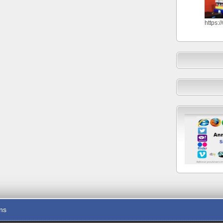
https:
ons