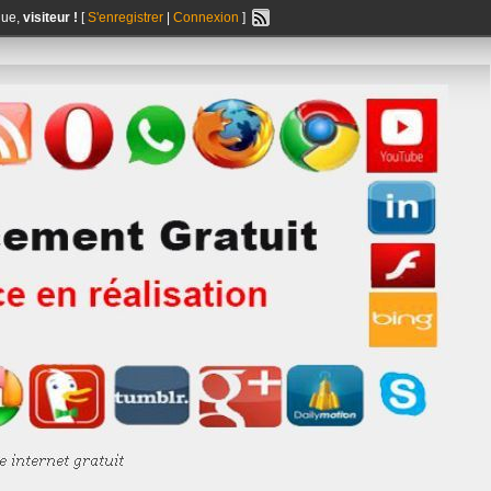
nue,
visiteur !
[
S'enregistrer
|
Connexion
]