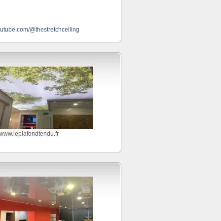
outube.com/@thestretchceiling
//www.leplafondtendu.fr