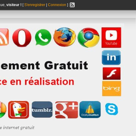
nue,
visiteur !
[
S'enregistrer
|
Connexion
]