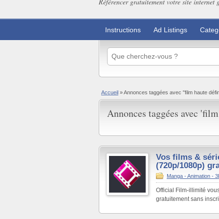
Référencer gratuitement votre site internet 
Instructions
Ad Listings
Categ
Accueil
»
Annonces taggées avec "film haute défini
Annonces taggées avec 'film 
Vos films & séri
(720p/1080p) gra
Manga - Animation - 
Official Film-illimité v
gratuitement sans inscrip