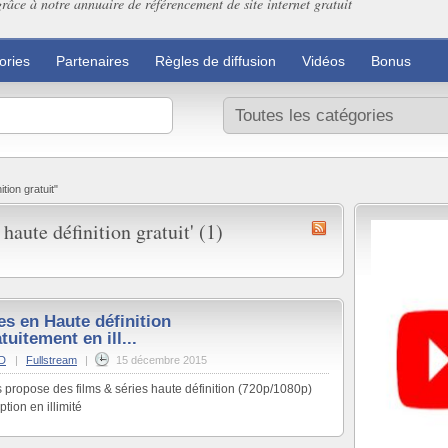
grâce à notre annuaire de référencement de site internet gratuit
ories
Partenaires
Règles de diffusion
Vidéos
Bonus
tion gratuit"
haute définition gratuit' (1)
es en Haute définition
tuitement en ill...
3D
|
Fullstream
|
15 décembre 2015
ous propose des films & séries haute définition (720p/1080p)
tion en illimité