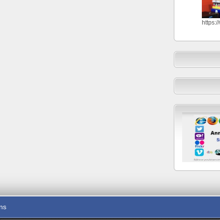
https:
ons