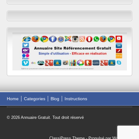
Home
Categories
Blog
Instructions
© 2026 Annuaire Gratuit. Tout droit réservé
ClassiPress Theme
- Propulsé par
WordPress