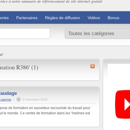
grâce à notre annuaire de référencement de site internet gratuit
ories
Partenaires
Règles de diffusion
Vidéos
Bonus
86"
mation R386' (1)
faudage
cademie
|
9 novembre 2019
e de formation en sauveteur secouriste du travail pour
t le monde. Ce centre de formation dans les Yvelines est