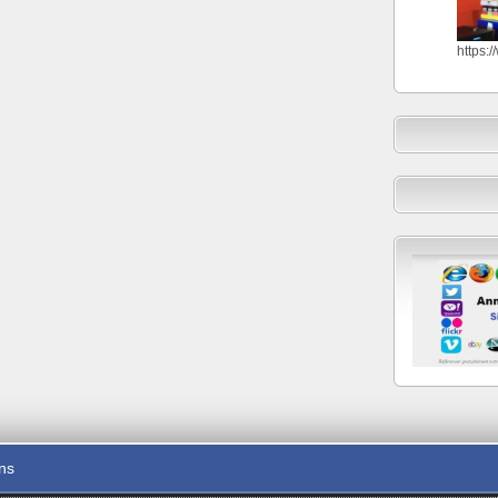
https:
ons