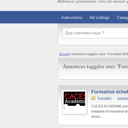
Référencer gratuitement votre site internet 
Instructions
Ad Listings
Categ
Accueil
»
Annonces taggées avec "Formation R3
Annonces taggées avec 'For
Formation écha
Formation
|
cacesa
CACES ACADEMIE propos
madame et monsieur tou
recon...