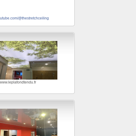
outube.com/@thestretchceiling
//www.leplafondtendu.fr