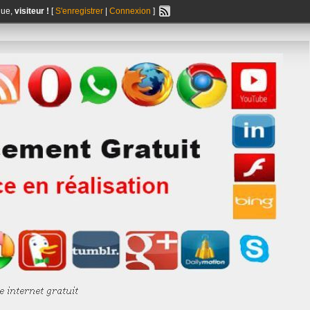
nue,
visiteur !
[
S'enregistrer
|
Connexion
]