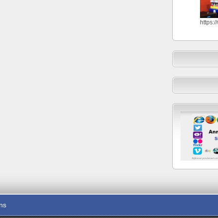
https:
ons