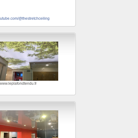
outube.com/@thestretchceiling
//www.leplafondtendu.fr