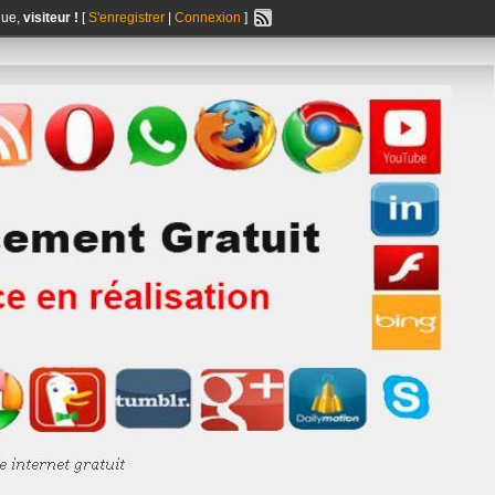
nue,
visiteur !
[
S'enregistrer
|
Connexion
]