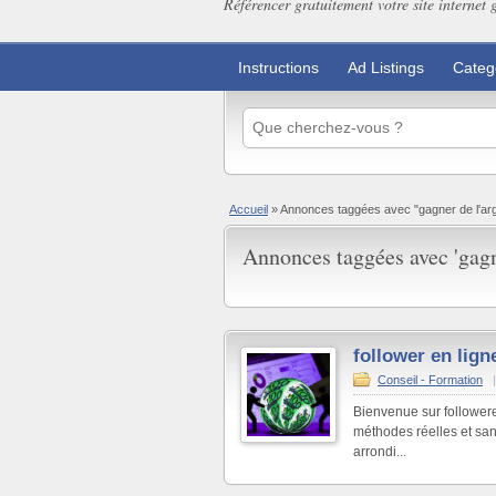
Référencer gratuitement votre site internet 
Instructions
Ad Listings
Categ
Accueil
»
Annonces taggées avec "gagner de l'arge
Annonces taggées avec 'gagne
follower en lign
Conseil - Formation
Bienvenue sur followere
méthodes réelles et sa
arrondi...