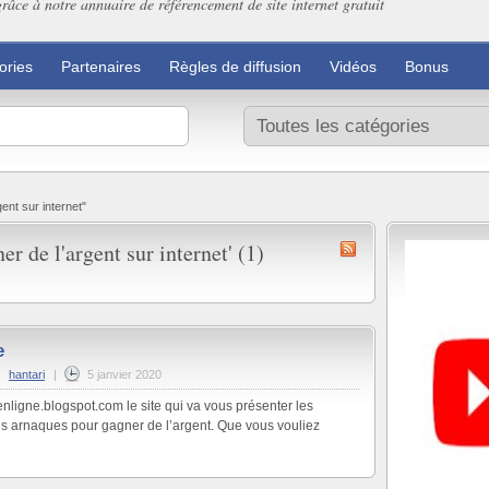
grâce à notre annuaire de référencement de site internet gratuit
ories
Partenaires
Règles de diffusion
Vidéos
Bonus
nt sur internet"
r de l'argent sur internet' (1)
e
|
hantari
|
5 janvier 2020
nligne.blogspot.com le site qui va vous présenter les
ns arnaques pour gagner de l’argent. Que vous vouliez