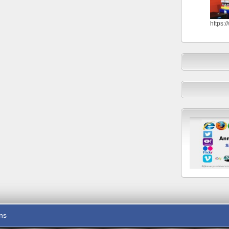
https:
ons