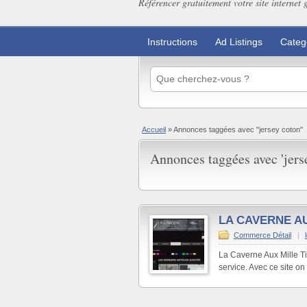
Référencer gratuitement votre site internet 
Instructions
Ad Listings
Categ
Accueil
»
Annonces taggées avec "jersey coton"
Annonces taggées avec 'jerse
LA CAVERNE AU
Commerce Détail
|
La Caverne Aux Mille Ti
service. Avec ce site on