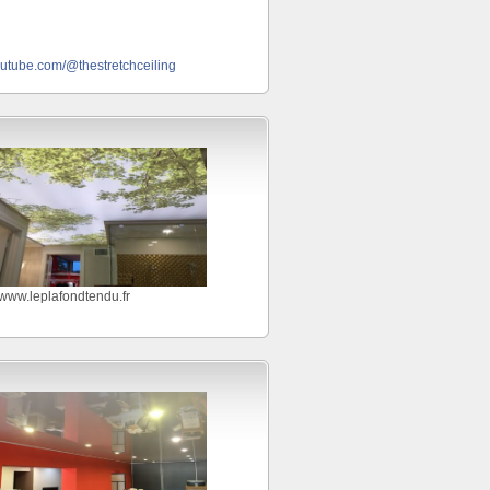
outube.com/@thestretchceiling
//www.leplafondtendu.fr