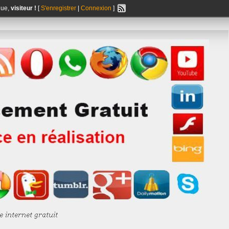
nue,
visiteur !
[
S'enregistrer
|
Connexion
]