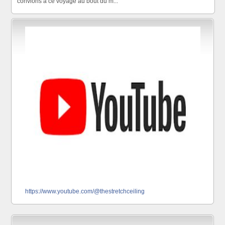
convions à ce voyage au bout du m...
https://www.youtube.com/@thestretchceiling