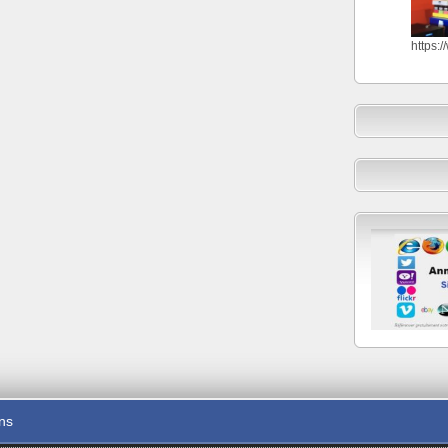
https:
ons