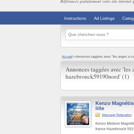
Référencer gratuitement votre site internet 
Instructions
Ad Listings
Categ
Accueil
»
Annonces taggées avec "les anges a v
Annonces taggées avec 'les a
hazebrouck59190nord' (1)
Kenzo Magnétis
lille
Massage Relaxation
Kenzo Médium Magnétise
france Hazebrouck 5919