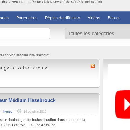
grâce à notre annuaire de référencement de site internet gratuit
ories
Partenaires
Règles de diffusion
Vidéos
Bonus
otre service hazebrouck59190nord"
nges a votre service
eur Médium Hazebrouck
|
kenzo
|
16 octobre 2016
ur deblocages de toutes situation dans le nord de la
0 et St Omer62 Tel 03 28 43 80 72