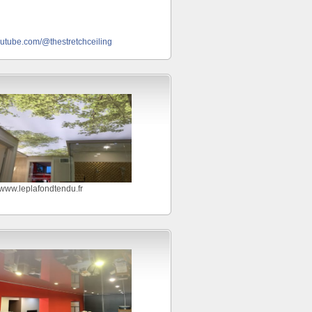
outube.com/@thestretchceiling
//www.leplafondtendu.fr