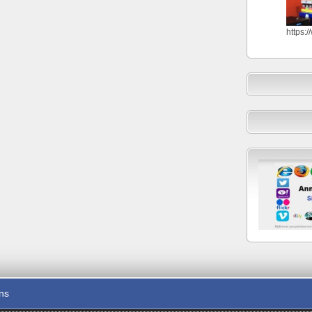
https:
ons