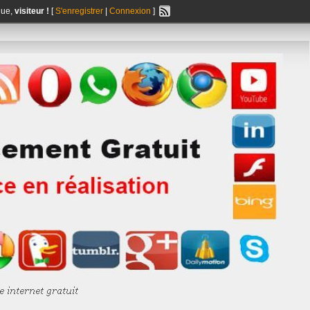
nue,
visiteur !
[
S'enregistrer
|
Connexion
]