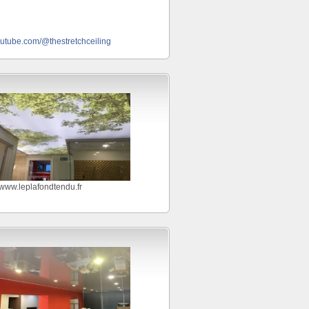
outube.com/@thestretchceiling
//www.leplafondtendu.fr