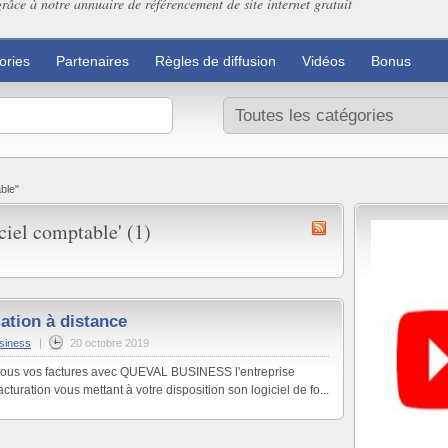
grâce à notre annuaire de référencement de site internet gratuit
ories
Partenaires
Règles de diffusion
Vidéos
Bonus
ble"
ciel comptable' (1)
ation à distance
siness
|
20 octobre 2019
 tous vos factures avec QUEVAL BUSINESS l'entreprise
cturation vous mettant à votre disposition son logiciel de fo...