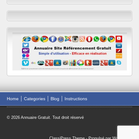
Home
Categories
Blog
Instructions
© 2026 Annuaire Gratuit. Tout droit réservé
ClassiPress Theme
- Propulsé par
WordPress