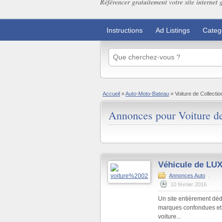
Référencer gratuitement votre site internet 
Instructions
Ad Listings
Categ
Accueil
»
Auto-Moto-Bateau
»
Voiture de Collectio
Annonces pour Voiture de
Véhicule de LU
Annonces Auto
,
10 février 2016
Un site entièrement dédi
marques confondues et 
voiture...