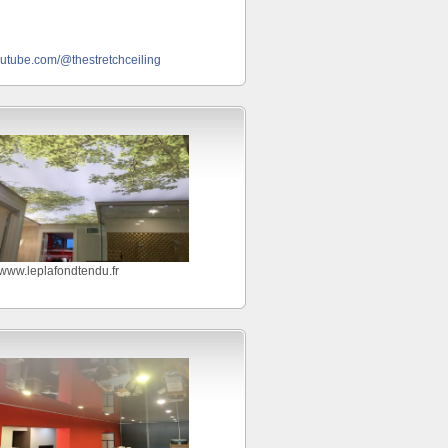
outube.com/@thestretchceiling
//www.leplafondtendu.fr