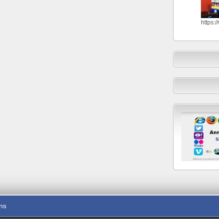
https:
ons