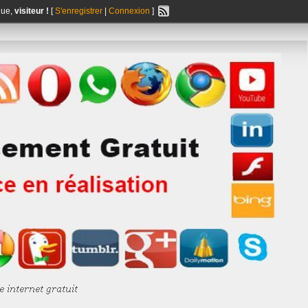
nue,
visiteur !
[
S'enregistrer
|
Connexion
]