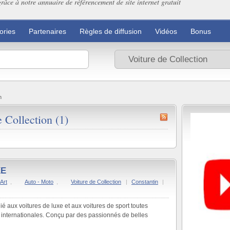
grâce à notre annuaire de référencement de site internet gratuit
ories
Partenaires
Règles de diffusion
Vidéos
Bonus
n
 Collection (1)
XE
Art
,
Auto - Moto
,
Voiture de Collection
|
Constantin
|
é aux voitures de luxe et aux voitures de sport toutes
internationales. Conçu par des passionnés de belles