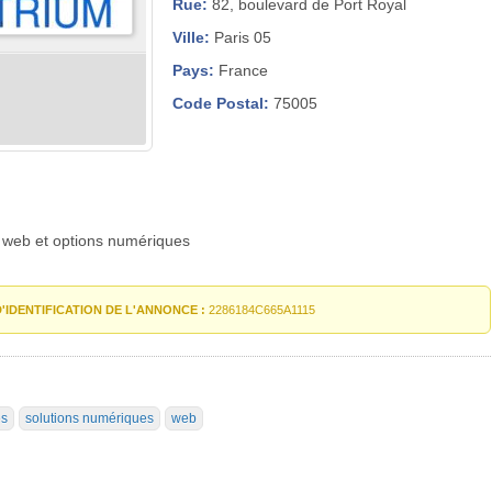
Rue:
82, boulevard de Port Royal
Ville:
Paris 05
Pays:
France
Code Postal:
75005
s web et options numériques
'IDENTIFICATION DE L'ANNONCE :
2286184C665A1115
es
solutions numériques
web