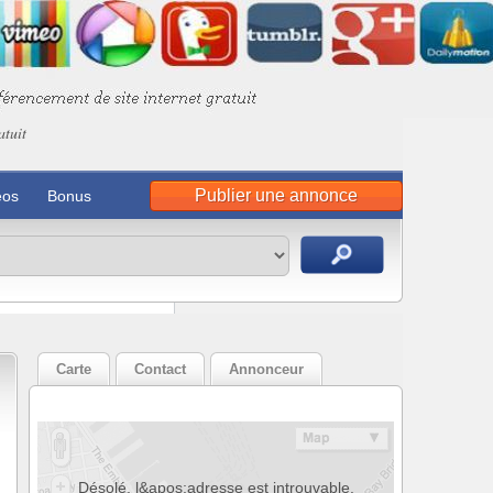
atuit
Publier une annonce
éos
Bonus
Carte
Contact
Annonceur
Désolé, l&apos;adresse est introuvable.