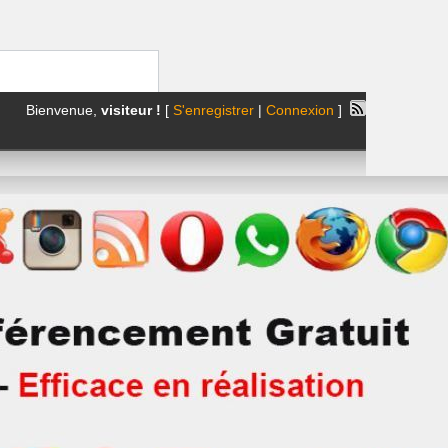
Bienvenue,
visiteur !
[
S'enregistrer
|
Connexion
]