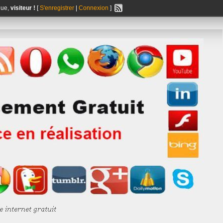
nue,
visiteur !
[
S'enregistrer
|
Connexion
]