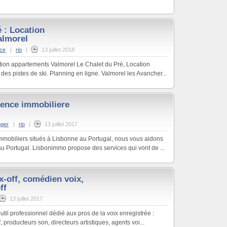
 : Location
almorel
nce
|
rio
|
13 juillet 2018
tion appartements Valmorel Le Chalet du Pré, Location
des pistes de ski. Planning en ligne. Valmorel les Avancher...
ence immobiliere
nger
|
rio
|
13 juillet 2017
obiliers situés à Lisbonne au Portugal, nous vous aidons
au Portugal. Lisbonimmo propose des services qui vont de ...
x-off, comédien voix,
ff
13 juillet 2017
util professionnel dédié aux pros de la voix enregistrée :
, producteurs son, directeurs artistiques, agents voi...