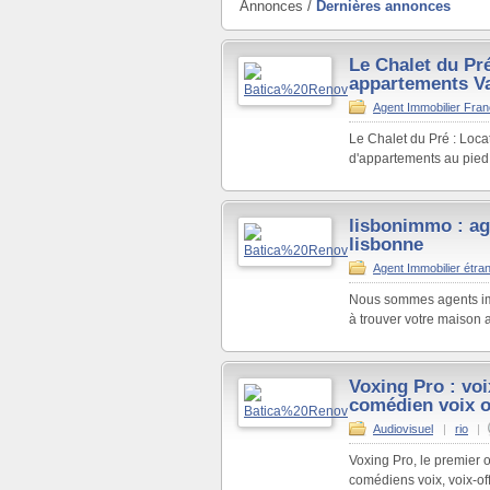
Annonces /
Dernières annonces
Le Chalet du Pré
appartements V
Agent Immobilier Fra
Le Chalet du Pré : Loca
d'appartements au pied 
lisbonimmo : ag
lisbonne
Agent Immobilier étra
Nous sommes agents imm
à trouver votre maison 
Voxing Pro : voi
comédien voix o
Audiovisuel
|
rio
|
Voxing Pro, le premier o
comédiens voix, voix-off